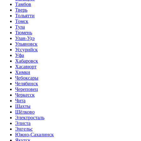
Тамбов
Тверь
Тольятти
Томск
Тула
Тюмень
Улан-Удэ
Ульяновск
Уссурийск
Уфа
Хабаровск
Хасавюрт
Химки
Чебоксары
Челябинск
Череповец
Черкесск
Чита
Шахты
Щёлково
Электросталь
Элиста
Энгельс
Южно-Сахалинск
Якутск