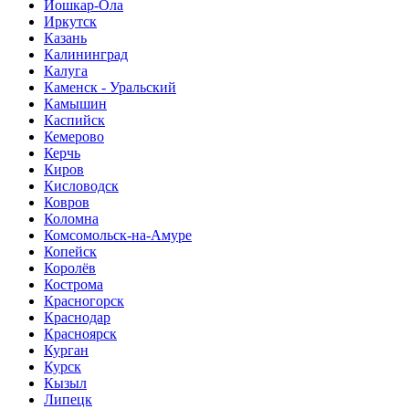
Йошкар-Ола
Иркутск
Казань
Калининград
Калуга
Каменск - Уральский
Камышин
Каспийск
Кемерово
Керчь
Киров
Кисловодск
Ковров
Коломна
Комсомольск-на-Амуре
Копейск
Королёв
Кострома
Красногорск
Краснодар
Красноярск
Курган
Курск
Кызыл
Липецк