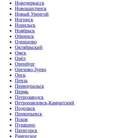
Новочеркасск
Новошахтинск
Новый Уренгой
Ногинск
Норильск
Ноябрьск
Обнинск
Одинцово
Октябрьский
Омск
Орёл
Оренбург
Орехово-Зуево
Орск
Пенза
Первоуральск
Пермь
Петрозаводск
Петропавловск-Камчатский
Подольск
Прокопьевск
Псков
Пушкино
Пятигорск
Раменское