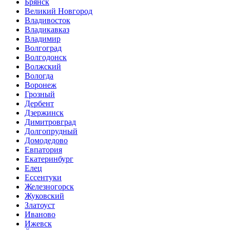
Брянск
Великий Новгород
Владивосток
Владикавказ
Владимир
Волгоград
Волгодонск
Волжский
Вологда
Воронеж
Грозный
Дербент
Дзержинск
Димитровград
Долгопрудный
Домодедово
Евпатория
Екатеринбург
Елец
Ессентуки
Железногорск
Жуковский
Златоуст
Иваново
Ижевск