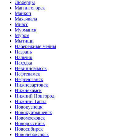
Люберцы
Магнитогорск
Майкоп
Махачкала
Миасс
Мурманск
Муром
Мытищи
Набережные Челны
Назрань
Нальчик
Находка
Невинномысск
Нефтекамск
Нефтеюганск
Нижневартовск
Нижнекамск
Нижний Новгород
Нижний Тагил
Новокузнецк
Новокуйбышевск
Новомосковск
Новороссийск
Новосибирск
Новочебоксарск