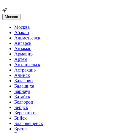
Москва
Москва
Абакан
Альметьевск
Ангарск
Арзамас
Армавир
Артем
Архангельск
Астрахань
Ачинск
Балаково
Балашиха
Барнаул
Батайск
Белгород
Бердск
Березники
Бийск
Благовещенск
Братск