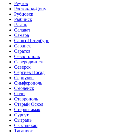
Реутов
Ростов-на-Дону
Рубцовск
Рыбинск
Рязань
Салават
Самара
Санкт-Петербург
Саранск
Саратов
Севастополь
Северодвинск
Северск
Сергиев Посад
Серпухов
Симферополь
Смоленск
Сочи
Ставрополь
Старый Оскол
Стерлитамак
Сургут
Сызрань
Сыктывкар
Таганрог