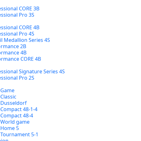
essional CORE 3B
ssional Pro 3S
essional CORE 4B
ssional Pro 4S
 Medallion Series 4S
formance 2B
formance 4B
formance CORE 4B
ssional Signature Series 4S
ssional Pro 2S
e Game
Classic
 Dusseldorf
 Compact 48-1-4
 Compact 48-4
e World game
e Home 5
 Tournament 5-1
pion