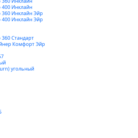
р 360 Инклайн
р 400 Инклайн
р 360 Инклайн Эйр
р 400 Инклайн Эйр
р 360 Стандарт
лайнер Комфорт Эйр
57
ный
turn) угольный
5