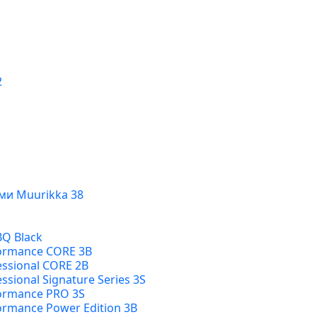
2
ми Muurikka 38
BQ Black
formance CORE 3B
essional CORE 2B
ssional Signature Series 3S
formance PRO 3S
ormance Power Edition 3B