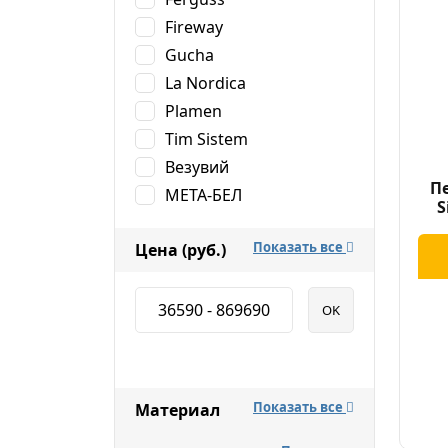
Fireway
Gucha
La Nordica
Plamen
Tim Sistem
Везувий
Пе
МETA-БЕЛ
S
Показать все
Цена (руб.)
36590
-
869690
OK
Показать все
Материал