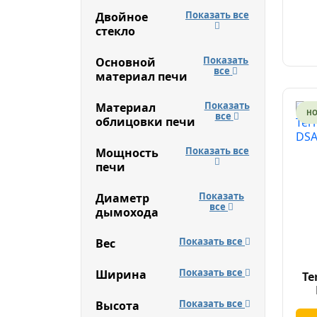
Показать все
Двойное
стекло
Показать
Основной
все
материал печи
Показать
Материал
Н
все
облицовки печи
Показать все
Мощность
печи
Показать
Диаметр
все
дымохода
Показать все
Вес
Показать все
Ширина
Te
Показать все
Высота