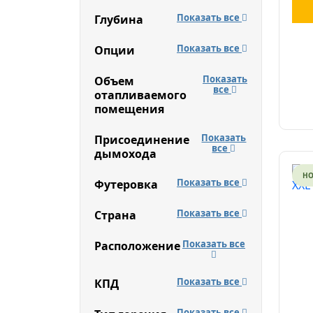
Показать все
Глубина
Показать все
Опции
Показать
Объем
все
отапливаемого
помещения
Показать
Присоединение
все
дымохода
Н
Показать все
Футеровка
Показать все
Страна
Показать все
Расположение
Показать все
КПД
Показать все