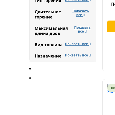
Тип горения
П
Показать
Длительное
все
горение
Показать
Максимальная
все
длина дров
Показать все
Вид топлива
Показать все
Назначение
Н