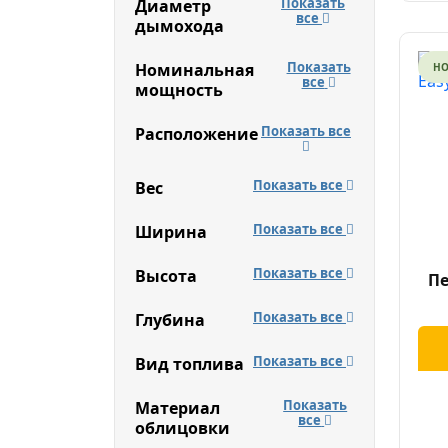
Показать
Диаметр
все
дымохода
Показать
Номинальная
Н
все
мощность
Показать все
Расположение
Показать все
Вес
Показать все
Ширина
Показать все
Высота
Пе
Показать все
Глубина
Показать все
Вид топлива
Показать
Материал
все
облицовки