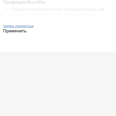
Продукция Muurikka
Газовые и электрические походные кухни для
приготовления блюд на гриле, барбекю.
Электрогрили и электрокоптильни для
приготовления тех же блюд только в домашних
Читать полностью
условиях.
Применить
Посуда: кастрюли, сковородки, ножи, чайники.
Аксессуары к посуде - крышки, лопатки, щипцы,
решетки, шампуры.
Аксессуары для разделывания пищи - доски,
поддоны, подставки.
Защитные средства - рукавички для снятия
посуды с огня.
Muurikka - оборудование для пикников с
эргономичным дизайном. Одна и та же
комплектация используется для приготовления
разных блюд.
История развития бренда
В 1976 году у разработчиков продукции Muurikka
родилась идея преобразовать котел, который