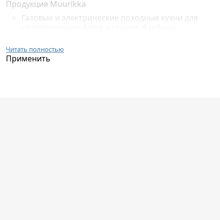
Продукция Muurikka
Газовые и электрические походные кухни для
приготовления блюд на гриле, барбекю.
Электрогрили и электрокоптильни для
приготовления тех же блюд только в домашних
Читать полностью
условиях.
Применить
Посуда: кастрюли, сковородки, ножи, чайники.
Аксессуары к посуде - крышки, лопатки, щипцы,
решетки, шампуры.
Аксессуары для разделывания пищи - доски,
поддоны, подставки.
Защитные средства - рукавички для снятия
посуды с огня.
Muurikka - оборудование для пикников с
эргономичным дизайном. Одна и та же
комплектация используется для приготовления
разных блюд.
История развития бренда
В 1976 году у разработчиков продукции Muurikka
родилась идея преобразовать котел, который