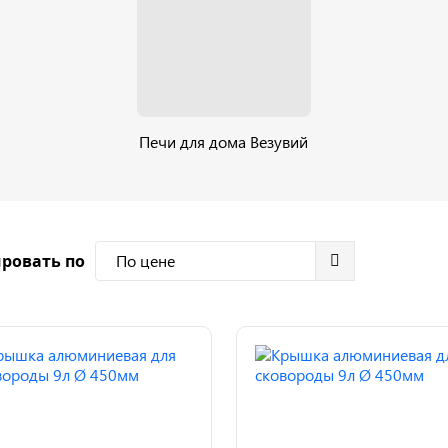
Печи для дома Везувий
ровать по
По цене