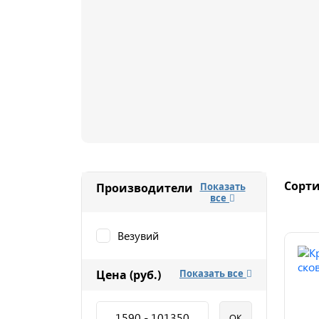
Сорти
Производители
Показать
все
Везувий
Цена (руб.)
Показать все
1590
-
101350
OK