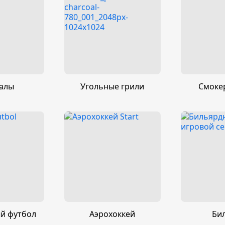
алы
Угольные грили
Смоке
й футбол
Аэрохоккей
Би