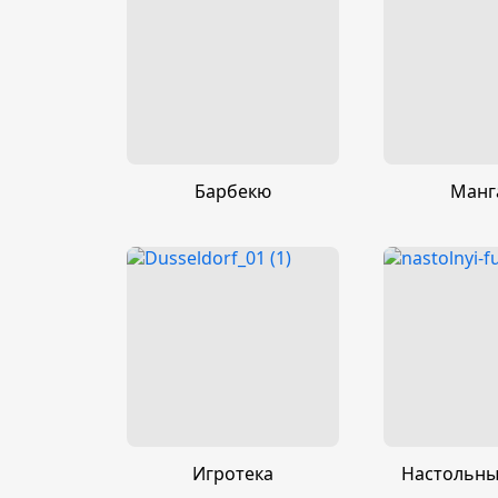
Барбекю
Манг
Игротека
Настольны