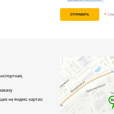
*
Обя
анспортная,
заказу
их на яндекс картах: