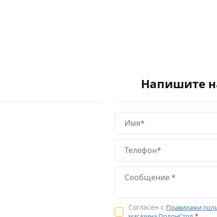
Напишите 
Согласен с
Правилами поль
магазина ПолонСтол
*