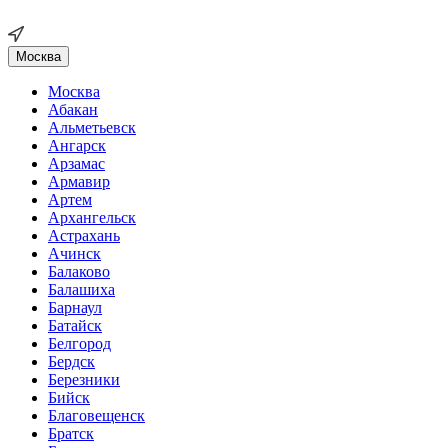
Москва
Москва
Абакан
Альметьевск
Ангарск
Арзамас
Армавир
Артем
Архангельск
Астрахань
Ачинск
Балаково
Балашиха
Барнаул
Батайск
Белгород
Бердск
Березники
Бийск
Благовещенск
Братск