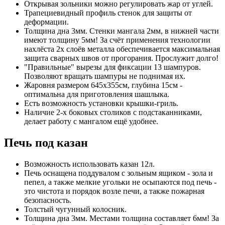
Открывая зольники можно регулировать жар от углей.
Трапециевидный профиль стенок для защиты от
деформации.
Толщина дна 3мм. Стенки мангала 2мм, в нижней части
имеют толщину 5мм! За счёт применения технологии
нахлёста 2х слоёв металла обеспечивается максимальная
защита сварных швов от прогорания. Прослужит долго!
"Правильные" вырезы для фиксации 13 шампуров.
Позволяют вращать шампуры не поднимая их.
Жаровня размером 645х355см, глубина 15см -
оптимальна для приготовления шашлыка.
Есть возможность установки крышки-гриль.
Наличие 2-х боковых столиков с подстаканниками,
делает работу с мангалом ещё удобнее.
Печь под казан
Возможность использовать казан 12л.
Печь оснащена поддувалом с зольным ящиком - зола и
пепел, а также мелкие угольки не осыпаются под печь -
это чистота и порядок возле печи, а также пожарная
безопасность.
Толстый чугунный колосник.
Толщина дна 3мм. Местами толщина составляет 6мм! За