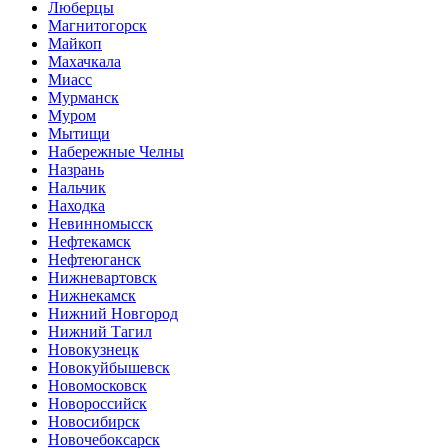
Люберцы
Магнитогорск
Майкоп
Махачкала
Миасс
Мурманск
Муром
Мытищи
Набережные Челны
Назрань
Нальчик
Находка
Невинномысск
Нефтекамск
Нефтеюганск
Нижневартовск
Нижнекамск
Нижний Новгород
Нижний Тагил
Новокузнецк
Новокуйбышевск
Новомосковск
Новороссийск
Новосибирск
Новочебоксарск