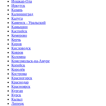
Йошкар-Ола
Иркутск
Казань
Калининград
Калуга
Каменск - Уральский
Камышин
Каспийск
Кемерово
Керчь
Киров
Кисловодск
Ковров
Коломна
Комсомольск-на-Амуре
Копейск
Королёв
Кострома
Красногорск
Краснодар
Красноярск
Курган
Курск
Кызыл
Липецк