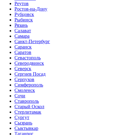
Реутов
Ростов-на-Дону
Рубцовск
Рыбинск
Рязань
Салават
Самара
Санкт-Петербург
Саранск
Саратов
Севастополь
Северодвинск
Северск
Сергиев Посад
Серпухов
Симферополь
Смоленск
Сочи
Ставрополь
Старый Оскол
Стерлитамак
Сургут
Сызрань
Сыктывкар
Таганрог