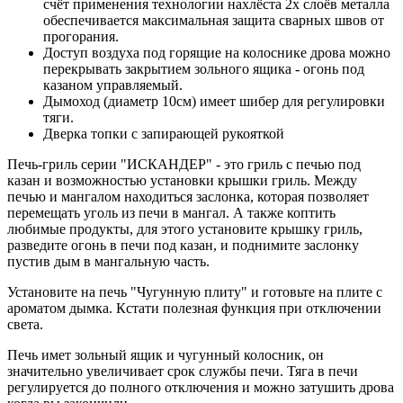
счёт применения технологии нахлёста 2х слоёв металла
обеспечивается максимальная защита сварных швов от
прогорания.
Доступ воздуха под горящие на колоснике дрова можно
перекрывать закрытием зольного ящика - огонь под
казаном управляемый.
Дымоход (диаметр 10см) имеет шибер для регулировки
тяги.
Дверка топки с запирающей рукояткой
Печь-гриль серии "ИСКАНДЕР" - это гриль с печью под
казан и возможностью установки крышки гриль. Между
печью и мангалом находиться заслонка, которая позволяет
перемещать уголь из печи в мангал. А также коптить
любимые продукты, для этого установите крышку гриль,
разведите огонь в печи под казан, и поднимите заслонку
пустив дым в мангальную часть.
Установите на печь "Чугунную плиту" и готовьте на плите с
ароматом дымка. Кстати полезная функция при отключении
света.
Печь имет зольный ящик и чугунный колосник, он
значительно увеличивает срок службы печи. Тяга в печи
регулируется до полного отключения и можно затушить дрова