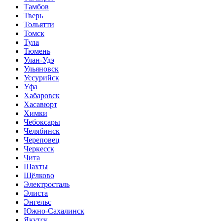
Тамбов
Тверь
Тольятти
Томск
Тула
Тюмень
Улан-Удэ
Ульяновск
Уссурийск
Уфа
Хабаровск
Хасавюрт
Химки
Чебоксары
Челябинск
Череповец
Черкесск
Чита
Шахты
Щёлково
Электросталь
Элиста
Энгельс
Южно-Сахалинск
Якутск