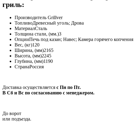
гриль:
Производитель
Grillver
Топливо
Древесный уголь; Дрова
Материал
Сталь
Толщина стали, (мм.)
3
Опции
Печь под казан; Навес; Камера горячего копчения
Вес, (кг)
120
Ширина, (мм)
2165
Высота, (мм)
2245
Глубина, (мм)
1190
Страна
Россия
Доставка осуществляется
с Пн по Пт.
В Сб и Вс по согласованию с менеджером.
До ворот
или подъезда.