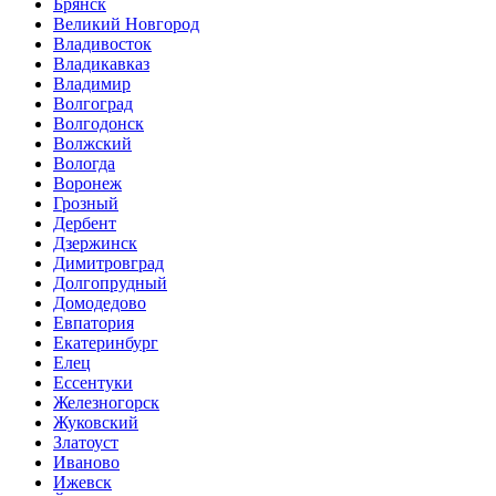
Брянск
Великий Новгород
Владивосток
Владикавказ
Владимир
Волгоград
Волгодонск
Волжский
Вологда
Воронеж
Грозный
Дербент
Дзержинск
Димитровград
Долгопрудный
Домодедово
Евпатория
Екатеринбург
Елец
Ессентуки
Железногорск
Жуковский
Златоуст
Иваново
Ижевск