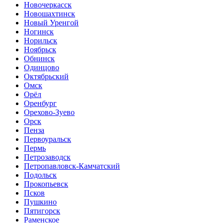
Новочеркасск
Новошахтинск
Новый Уренгой
Ногинск
Норильск
Ноябрьск
Обнинск
Одинцово
Октябрьский
Омск
Орёл
Оренбург
Орехово-Зуево
Орск
Пенза
Первоуральск
Пермь
Петрозаводск
Петропавловск-Камчатский
Подольск
Прокопьевск
Псков
Пушкино
Пятигорск
Раменское