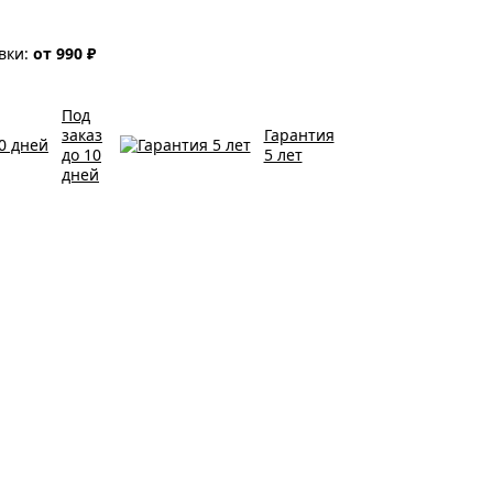
вки:
от 990 ₽
Под
заказ
Гарантия
до 10
5 лет
дней