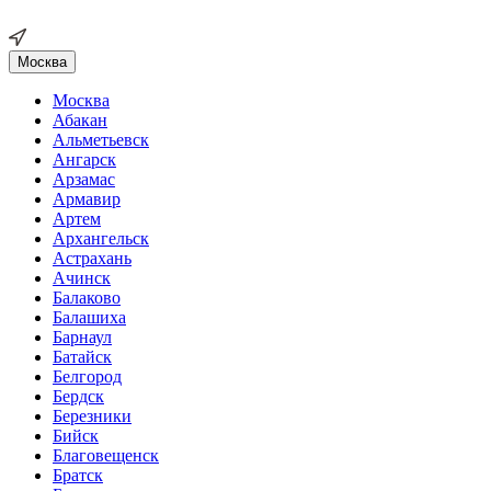
Москва
Москва
Абакан
Альметьевск
Ангарск
Арзамас
Армавир
Артем
Архангельск
Астрахань
Ачинск
Балаково
Балашиха
Барнаул
Батайск
Белгород
Бердск
Березники
Бийск
Благовещенск
Братск