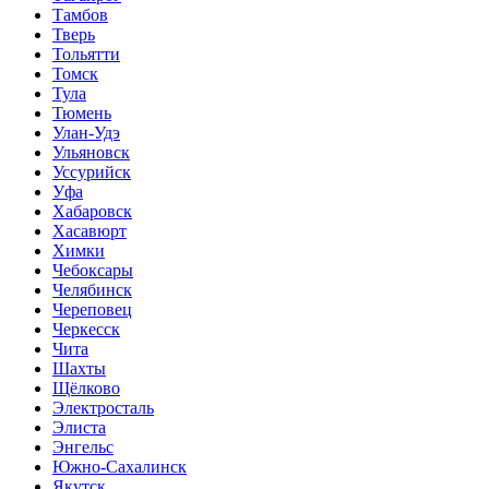
Тамбов
Тверь
Тольятти
Томск
Тула
Тюмень
Улан-Удэ
Ульяновск
Уссурийск
Уфа
Хабаровск
Хасавюрт
Химки
Чебоксары
Челябинск
Череповец
Черкесск
Чита
Шахты
Щёлково
Электросталь
Элиста
Энгельс
Южно-Сахалинск
Якутск