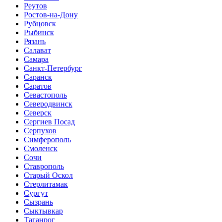
Реутов
Ростов-на-Дону
Рубцовск
Рыбинск
Рязань
Салават
Самара
Санкт-Петербург
Саранск
Саратов
Севастополь
Северодвинск
Северск
Сергиев Посад
Серпухов
Симферополь
Смоленск
Сочи
Ставрополь
Старый Оскол
Стерлитамак
Сургут
Сызрань
Сыктывкар
Таганрог