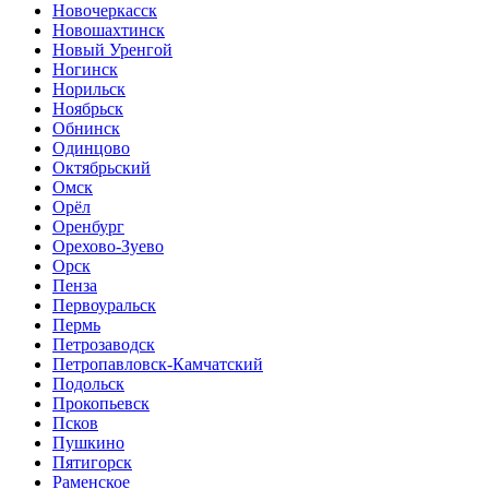
Новочеркасск
Новошахтинск
Новый Уренгой
Ногинск
Норильск
Ноябрьск
Обнинск
Одинцово
Октябрьский
Омск
Орёл
Оренбург
Орехово-Зуево
Орск
Пенза
Первоуральск
Пермь
Петрозаводск
Петропавловск-Камчатский
Подольск
Прокопьевск
Псков
Пушкино
Пятигорск
Раменское