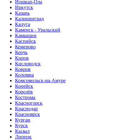
Йошкар-Ола
Иркутск
Казань
Калининград
Калуга
Каменск - Уральский
Камышин
Каспийск
Кемерово
Керчь
Киров
Кисловодск
Ковров
Коломна
Комсомольск-на-Амуре
Копейск
Королёв
Кострома
Красногорск
Краснодар
Красноярск
Курган
Курск
Кызыл
Липецк