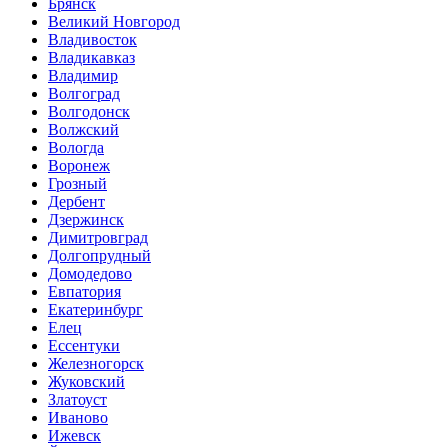
Брянск
Великий Новгород
Владивосток
Владикавказ
Владимир
Волгоград
Волгодонск
Волжский
Вологда
Воронеж
Грозный
Дербент
Дзержинск
Димитровград
Долгопрудный
Домодедово
Евпатория
Екатеринбург
Елец
Ессентуки
Железногорск
Жуковский
Златоуст
Иваново
Ижевск