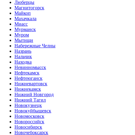
Люберцы
Магнитогорск
Майкоп
Махачкала
Миасс
Мурманск
Муром
Мытищи
Набережные Челны
Назрань
Нальчик
Находка
Невинномысск
Нефтекамск
Нефтеюганск
Нижневартовск
Нижнекамск
Нижний Новгород
Нижний Тагил
Новокузнецк
Новокуйбышевск
Новомосковск
Новороссийск
Новосибирск
Новочебоксарск