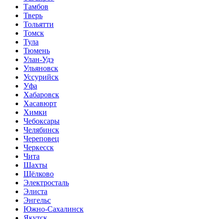
Тамбов
Тверь
Тольятти
Томск
Тула
Тюмень
Улан-Удэ
Ульяновск
Уссурийск
Уфа
Хабаровск
Хасавюрт
Химки
Чебоксары
Челябинск
Череповец
Черкесск
Чита
Шахты
Щёлково
Электросталь
Элиста
Энгельс
Южно-Сахалинск
Якутск