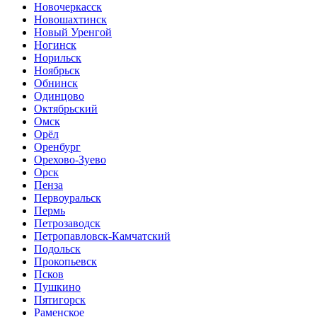
Новочеркасск
Новошахтинск
Новый Уренгой
Ногинск
Норильск
Ноябрьск
Обнинск
Одинцово
Октябрьский
Омск
Орёл
Оренбург
Орехово-Зуево
Орск
Пенза
Первоуральск
Пермь
Петрозаводск
Петропавловск-Камчатский
Подольск
Прокопьевск
Псков
Пушкино
Пятигорск
Раменское