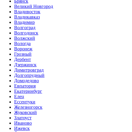
Брянск
Великий Новгород
Владивосток
Владикавказ
Владимир
Волгоград
Волгодонск
Волжский
Вологда
Воронеж
Грозный
Дербент
Дзержинск
Димитровград
Долгопрудный
Домодедово
Евпатория
Екатеринбург
Елец
Ессентуки
Железногорск
Жуковский
Златоуст
Иваново
Ижевск