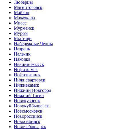
Люберцы
Магнитогорск
Майкоп
Махачкала
Миасс
Мурманск
Муром
Мытищи
Набережные Челны
Назрань
Нальчик
Находка
Невинномысск
Нефтекамск
Нефтеюганск
Нижневартовск
Нижнекамск
Нижний Новгород
Нижний Тагил
Новокузнецк
Новокуйбышевск
Новомосковск
Новороссийск
Новосибирск
Новочебоксарск