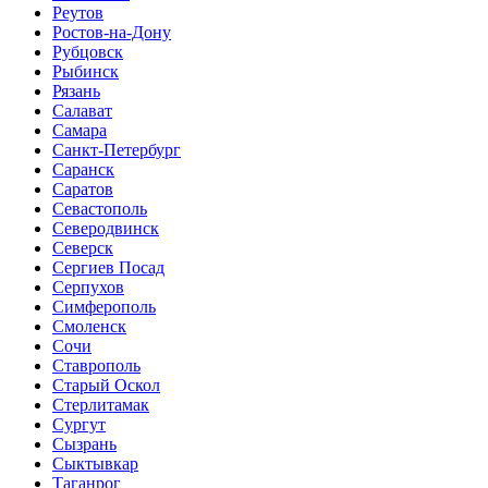
Реутов
Ростов-на-Дону
Рубцовск
Рыбинск
Рязань
Салават
Самара
Санкт-Петербург
Саранск
Саратов
Севастополь
Северодвинск
Северск
Сергиев Посад
Серпухов
Симферополь
Смоленск
Сочи
Ставрополь
Старый Оскол
Стерлитамак
Сургут
Сызрань
Сыктывкар
Таганрог