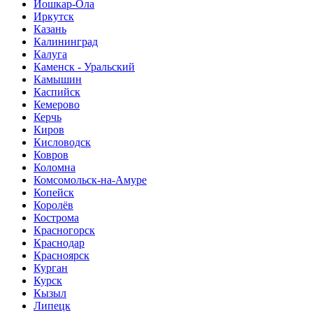
Йошкар-Ола
Иркутск
Казань
Калининград
Калуга
Каменск - Уральский
Камышин
Каспийск
Кемерово
Керчь
Киров
Кисловодск
Ковров
Коломна
Комсомольск-на-Амуре
Копейск
Королёв
Кострома
Красногорск
Краснодар
Красноярск
Курган
Курск
Кызыл
Липецк