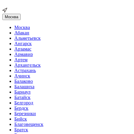
Москва
Москва
Абакан
Альметьевск
Ангарск
Арзамас
Армавир
Артем
Архангельск
Астрахань
Ачинск
Балаково
Балашиха
Барнаул
Батайск
Белгород
Бердск
Березники
Бийск
Благовещенск
Братск